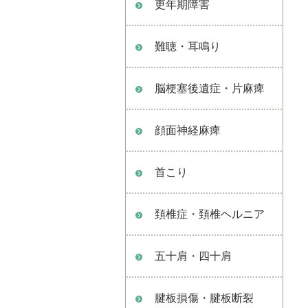
更年期障害
難聴・耳鳴り
脳梗塞後遺症・片麻痺
顔面神経麻痺
首こり
頚椎症・頚椎ヘルニア
五十肩・四十肩
腱板損傷・腱板断裂